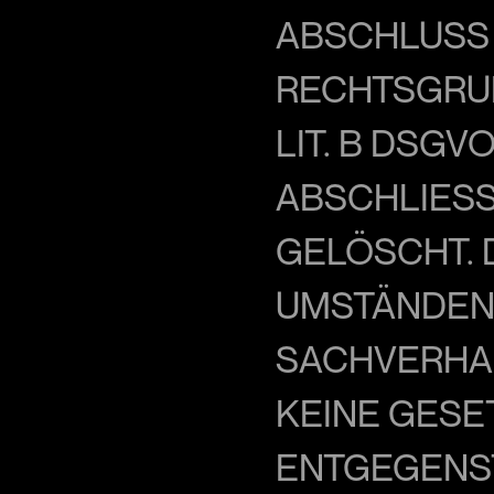
BSCHLUSS E
ECHTSGRUNDL
IT. B DSGVO
BSCHLIESSE
LÖSCHT. DIE
STÄNDEN EN
CHVERHALT 
NE GESETZL
GEGENSTEH