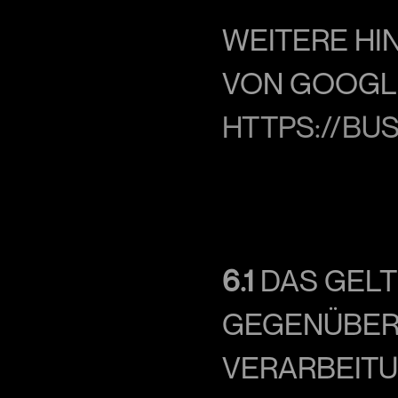
WEITERE HI
HTTPS://BU
6.1
 DAS GEL
GEGENÜBER 
VERARBEITU