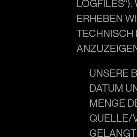
OGFILES“). 
RHEBEN WIR 
ECHNISCH ER
NZUZEIGEN
UNSERE 
DATUM UN
MENGE DE
QUELLE/V
GELANGT