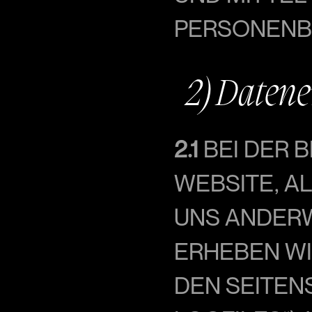
PERSONENB
2) Daten
2.1
 BEI DER
EBSITE, ALS
NS ANDERWE
RHEBEN WIR
EN SEITENS