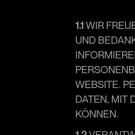
1.1
 WIR FREU
UND BEDANK
INFORMIEREN
PERSONENBE
WEBSITE. P
DATEN, MIT 
KÖNNEN.
1.2
 VERANTW